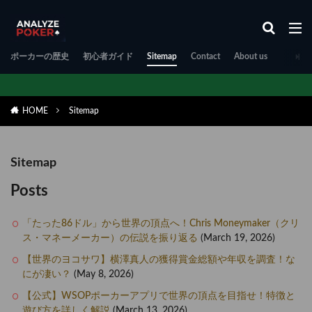
ポーカーの歴史
初心者ガイド
Sitemap
Contact
About us
HOME
Sitemap
Sitemap
Posts
「たった86ドル」から世界の頂点へ！Chris Moneymaker（クリ
ス・マネーメーカー）の伝説を振り返る
(March 19, 2026)
【世界のヨコサワ】横澤真人の獲得賞金総額や年収を調査！な
にが凄い？
(May 8, 2026)
【公式】WSOPポーカーアプリで世界の頂点を目指せ！特徴と
遊び方を詳しく解説
(March 13, 2026)