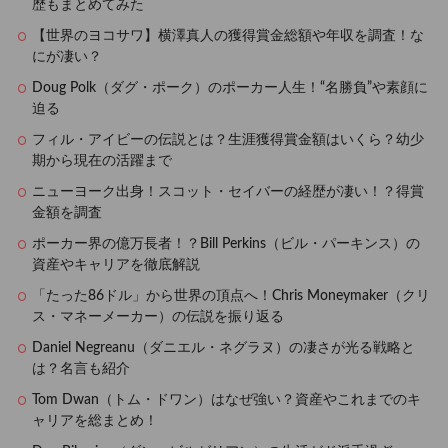
歴もまとめてみた
【世界のヨコサワ】横澤真人の獲得賞金総額や年収を調査！な
にが凄い？
Doug Polk（ダグ・ポーク）のポーカー人生！“名勝負”や素顔に
迫る
フィル・アイビーの伝説とは？生涯獲得賞金額はいくら？幼少
期から現在の活躍まで
ニューヨーク出身！スコット・セイバーの経歴が凄い！？得賞
金額を調査
ポーカー界の億万長者！？Bill Perkins（ビル・パーキンス）の
資産やキャリアを徹底解説
「たった86ドル」から世界の頂点へ！Chris Moneymaker（クリ
ス・マネーメーカー）の伝説を振り返る
Daniel Negreanu（ダニエル・ネグラヌ）の凄さが光る戦略と
は？名言も紹介
Tom Dwan（トム・ドワン）はなぜ強い？資産やこれまでのキ
ャリアを総まとめ！