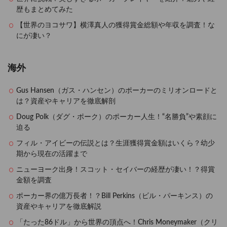
歴もまとめてみた
【世界のヨコサワ】横澤真人の獲得賞金総額や年収を調査！な
にが凄い？
海外
Gus Hansen（ガス・ハンセン）のポーカーのミリオンロードと
は？資産やキャリアを徹底解剖
Doug Polk（ダグ・ポーク）のポーカー人生！“名勝負”や素顔に
迫る
フィル・アイビーの伝説とは？生涯獲得賞金額はいくら？幼少
期から現在の活躍まで
ニューヨーク出身！スコット・セイバーの経歴が凄い！？得賞
金額を調査
ポーカー界の億万長者！？Bill Perkins（ビル・パーキンス）の
資産やキャリアを徹底解説
「たった86ドル」から世界の頂点へ！Chris Moneymaker（クリ