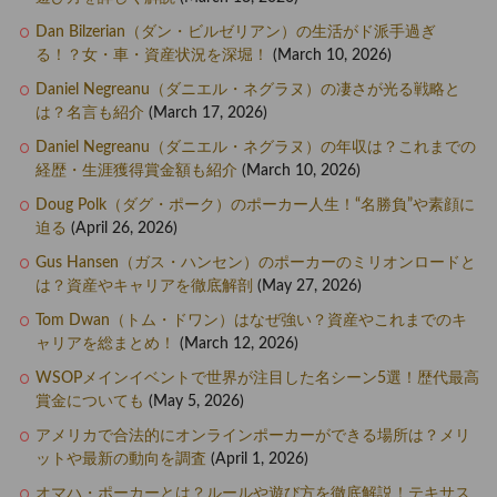
Dan Bilzerian（ダン・ビルゼリアン）の生活がド派手過ぎ
る！？女・車・資産状況を深堀！
(March 10, 2026)
Daniel Negreanu（ダニエル・ネグラヌ）の凄さが光る戦略と
は？名言も紹介
(March 17, 2026)
Daniel Negreanu（ダニエル・ネグラヌ）の年収は？これまでの
経歴・生涯獲得賞金額も紹介
(March 10, 2026)
Doug Polk（ダグ・ポーク）のポーカー人生！“名勝負”や素顔に
迫る
(April 26, 2026)
Gus Hansen（ガス・ハンセン）のポーカーのミリオンロードと
は？資産やキャリアを徹底解剖
(May 27, 2026)
Tom Dwan（トム・ドワン）はなぜ強い？資産やこれまでのキ
ャリアを総まとめ！
(March 12, 2026)
WSOPメインイベントで世界が注目した名シーン5選！歴代最高
賞金についても
(May 5, 2026)
アメリカで合法的にオンラインポーカーができる場所は？メリ
ットや最新の動向を調査
(April 1, 2026)
オマハ・ポーカーとは？ルールや遊び方を徹底解説！テキサス