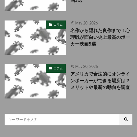
画3選
May 20, 2026
コラム
名作から隠れた良作まで！心
理戦が面白い史上最高のポー
カー映画5選
May 20, 2026
コラム
アメリカで合法的にオンライ
ンポーカーができる場所は？
メリットや最新の動向を調査