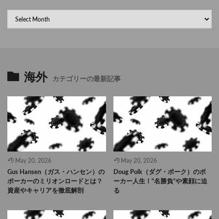
海外
カテゴリーの最新記事
May 20, 2026
May 20, 2026
Gus Hansen（ガス・ハンセン）の
Doug Polk（ダグ・ポーク）のポ
ポーカーのミリオンロードとは？
ーカー人生！“名勝負”や素顔に迫
資産やキャリアを徹底解剖
る