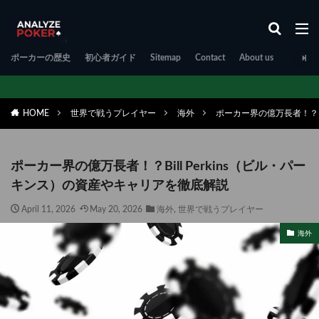
ポーカーの歴史
初心者ガイド
Sitemap
Contact
About us
HOME
世界で戦うプレイヤー
海外
ポーカー界の億万長者！？Bi
ポーカー界の億万長者！？Bill Perkins（ビル・パー
キンス）の資産やキャリアを徹底解説
April 11, 2026
May 20, 2026
海外
,
世界で戦うプレイヤー
海外