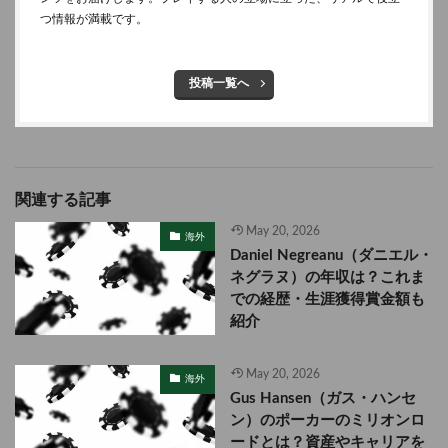
つ情報が満載です。
投稿一覧へ
関連する記事
May 20, 2026
海外
Daniel Negreanu（ダニエル・
ネグラヌ）の年収は？これま
での経歴・生涯獲得賞金額も
紹介
May 20, 2026
海外
Gus Hansen（ガス・ハンセ
ン）のポーカーのミリオンロ
ードとは？資産やキャリアを