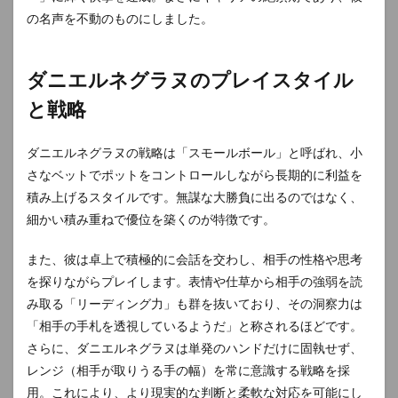
の名声を不動のものにしました。
ダニエルネグラヌのプレイスタイル
と戦略
ダニエルネグラヌの戦略は「スモールボール」と呼ばれ、小
さなベットでポットをコントロールしながら長期的に利益を
積み上げるスタイルです。無謀な大勝負に出るのではなく、
細かい積み重ねで優位を築くのが特徴です。
また、彼は卓上で積極的に会話を交わし、相手の性格や思考
を探りながらプレイします。表情や仕草から相手の強弱を読
み取る「リーディング力」も群を抜いており、その洞察力は
「相手の手札を透視しているようだ」と称されるほどです。
さらに、ダニエルネグラヌは単発のハンドだけに固執せず、
レンジ（相手が取りうる手の幅）を常に意識する戦略を採
用。これにより、より現実的な判断と柔軟な対応を可能にし