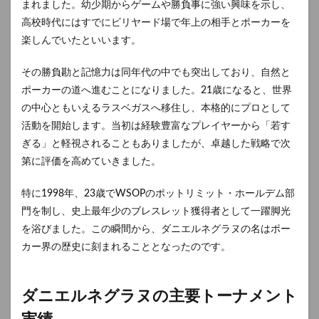
まれました。幼少期からゲームや勝負事に強い興味を示し、
高校時代にはすでにビリヤード場で年上の相手とポーカーを
楽しんでいたといいます。
その勝負勘と記憶力は同年代の中でも突出しており、自然と
ポーカーの道へ進むことになりました。21歳になると、世界
の中心ともいえるラスベガスへ移住し、本格的にプロとして
活動を開始します。当初は経験豊富なプレイヤーから「若す
ぎる」と軽視されることもありましたが、卓越した戦略で次
第に評価を高めていきました。
特に1998年、23歳でWSOPのポットリミット・ホールデム部
門を制し、史上最年少のブレスレット獲得者として一躍脚光
を浴びました。この瞬間から、ダニエルネグラヌの名はポー
カー界の歴史に刻まれることとなったのです。
ダニエルネグラヌの主要トーナメント