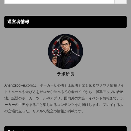
す。 特にネバダ州やニュージャージー州では、世界のトッププレイヤー
どころです。 本作は、ポーカーを単なるカードゲームとしてではなく、
相手にしたハイステークスのポーカーゲームを運営し、やがてFBIから
と同じ舞台で戦うチャンスもあります。 これからオンラインポーカーを
信頼や裏切りをめぐる人間関係の縮図として描いています。監督ダミア
も目をつけられる存在となりました。映画は彼女の視点から描かれ、華
始めたい方は、まずは合法州や信頼できる運営サイトを確認し、自分に
ン・ニーマン自身がポーカー愛好家であり、リアルなカード捌きや臨場
やかな世界の裏に潜む危険や駆け引きが生々しく映し出されています。
運営者情報
合った環境でアメリカ ポーカーの魅力を味わってみてください。
感のある演出が特徴的です。 ④ワイルド・ギャンブル 『ワイルド・ギ
主演はジェシカ・チャステイン、監督はアーロン・ソーキン。ソーキン
ャンブル』は、ラスベガスで開催される優勝賞金1000万ドルのポーカー
特有のテンポの良い会話劇と、モリーの人生を通して描かれる社会的テ
トーナメント「ザ・グランド」を舞台にしたコメディ作品です。 多額の
ーマが見どころです。特に印象的なのは、モリーがゲームを仕切る冷静
借金を抱える主人公ゲリーをはじめ、個性豊かなキャラクターたちが一
なプロフェッショナリズムと、参加者の駆け引きに隠された人間模様で
堂に会し、勝利を目指して戦います。それぞれのキャラクターが持つバ
す。 Molly’s Gameの魅力ポイント この作品は、単なるポーカー映画と
ックグラウンドや思惑が交錯し、ポーカーゲームの緊張感とユーモラス
いう枠を超え、「野心」「リスク」「倫理」といった普遍的なテーマを
なやりとりが絶妙に融合しています。 また、作品中ではブラックジャッ
観客に突きつける力を持っています。 High Roller: The Stu Ungar Story
クなど他のカジノゲームも登場し、カジノ全体の雰囲気を楽しめる構成
2003年公開の『High Roller: The Stu Ungar Story』は、ポーカー界の伝
ラボ所長
になっています。単なるギャンブル映画ではなく、人間模様や友情も描
説的プレイヤー、スタジ・アンガーの波乱万丈の人生を描いた伝記映画
かれており、幅広い層が楽しめる作品です。 ⑤カジノ・ロワイヤル
です。 アンガーはジンラミーとポーカーの両方で天才的な実力を発揮
Analyzepoker.comは、ポーカー初心者も上級者も楽しめるワクワク情報サイ
『カジノ・ロワイヤル』は、ジェームズ・ボンドシリーズの中でも特に
し、世界的なタイトルを数々獲得しました。しかしその一方で、薬物依
ト！ルールや遊び方をゼロから学べる初心者ガイドから、勝率アップの攻略
有名な作品で、ポーカーが物語の重要な舞台となっています。 ダニエ
存や金銭トラブルに苦しみ、46歳という若さでこの世を去っています。
法、話題のポーカーツールやアプリ、国内外の大会・イベント情報まで、ポ
ル・クレイグ演じるボンドが、テロ資金を調達する悪役ル・シッフルと
映画では彼の栄光と転落が丁寧に描かれ、卓越した才能と同時に人間の
ーカーの世界をまるごと楽しめるコンテンツをお届けします。プレイする人
ハイステークスのポーカーで対決するシーンは、シリーズ屈指の名場面
弱さも浮き彫りにされます。主演はマイケル・インペリオリで、ナレー
の立場に立った、リアルで役立つ情報が満載です。
とされています。数百万ドルが動く緊張感や、カードがめくられる瞬間
ションや回想形式を通じてスタジの人生を振り返る構成です。 High
の息を呑む展開は、まさにポーカー映画ならではの迫力です。 本作で
Roller: The Stu Ungar Storyの魅力ポイント ポーカー映画としては珍し
は、ボンドの冷静さと大胆さがカードの勝負を通じて鮮明に描かれてい
く、実在のプレイヤーの人生をそのまま描くことで、勝負師の光と影を