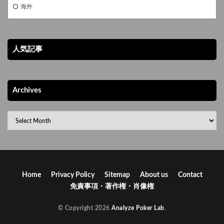
ながら映画を楽しむことができます。 まとめ 実話から生まれたポーカ
海外
ー映画は、カードゲームの枠を超えて人間ドラマを映し出す貴重なジャ
ンルです。今回紹介した3作品は、それぞれ異なる形でポーカーの魅力
と人生の真実を描き出しています。映画を観ることで、ポーカーの戦略
や心理戦だけでなく、勝負に挑む人間の姿勢や心の葛藤を深く理解でき
人気記事
るでしょう。 これらの作品は、ポーカーを知らない人にも十分に響く普
遍的なテーマを持ち、人生の縮図として楽しめる点が大きな魅力です。
ぜひ一度鑑賞して、真実の勝負の世界を体験してみてください。
Archives
Home
Privacy Policy
Sitemap
About us
Contact
免責事項・著作権・肖像権
© Copyright 2026
Analyze Poker Lab
.