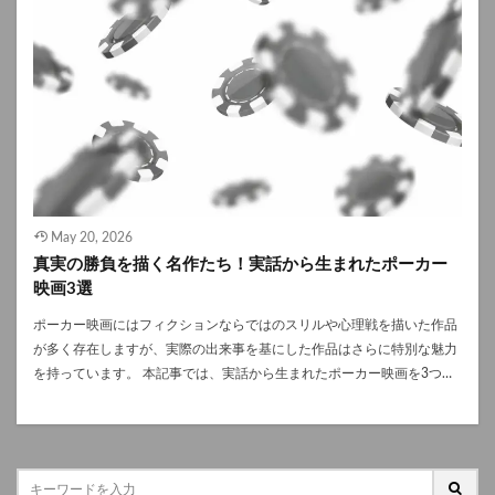
ポーカーの勝者が大切にしている思考法 強いポーカープレイヤーは、周
インポーカーは基本的に違法です。合法州外からアクセスした場合、ア
この学園では学業やスポーツよりもギャンブルの強さが評価の基準とな
囲の結果に左右されず「自分のプレイの質」だけに意識を向ける傾向が
カウント凍結や法的トラブルのリスクがあります。 安全にプレイするた
っており、勝者は富と名誉を得て、敗者は「家畜」と呼ばれて過酷な扱
あります。例えば、他人のラッキーな勝ちを見ても焦らず、逆に自分が
めには以下のポイントを守るようにしてください。 こうした基本的なル
いを受けます。主人公・蛇喰夢子（浜辺美波）は、一見普通の女子高生
不運で負けても落ち込まないようにすることが大切です。 また、ポーカ
ールを守ることで、トラブルを防ぎ、より長くポーカーを楽しむことが
に見えますが、実はギャンブルに取り憑かれた天才的なプレイヤー。彼
ープレイ前に心を整えるルーティンを持ち、気分の波やティルトを早い
できます。 アメリカで人気のポーカールーム・カジノ3選 アメリカのポ
女が次々と強敵と戦い、心理戦を繰り広げる姿は観客を魅了します。 こ
段階で察知して修正します。自分の弱点や感情のクセを把握しているた
ーカー文化を語る上で、ランドカジノも欠かせません。ここでは、世界
の映画ではポーカーを含むさまざまなギャンブルが登場し、夢子の戦略
め、状態を崩したままプレイを続けるような無理をしません。 さらに、
中のプレイヤーが集まる人気のポーカーカジノを3つ紹介します。 The
と狂気的な情熱が物語をスリリングに彩ります。 ②ポーカーナイト 監
ポーカーはメンタルの持久力が問われるゲームであるため、体調管理や
Commerce Casino（ザ コマースカジノ） ロサンゼルスにあるThe
禁脱出 『ポーカーナイト 監禁脱出』は、刑事たちが集まる「ポーカー
休息にも気を配り、長いセッションでも集中力を維持できるよう生活習
Commerce Casinoは、世界最大級のポーカールームを誇ります。 ディー
ナイト」をきっかけに展開するサスペンス映画です。 新任刑事スタン・
慣を整える点も勝者に共通します。 まとめ ポーカーは技術だけでは勝
ラーの数が多く、初心者でも気軽に座れる雰囲気が魅力です。ロサンゼ
ジョーガンは、ベテラン刑事たちからの教訓を受け取る場としてポーカ
May 20, 2026
てません。強いプレイヤーほどメンタルを重視し、ティルト対策や自己
ルス中心部からアクセスも良く、観光客にも人気があります。 Bellagio
ーに参加します。しかし、その帰り道で誘拐され、冷酷な連続殺人犯に
真実の勝負を描く名作たち！実話から生まれたポーカー
管理を徹底しています。 ポーカーは長期戦です。今日から少しずつ「心
Las Vegas（ベラージオ・ラスベガス） 映画『オーシャンズ11』の舞台
監禁されてしまうのです。地下室での脱出劇と、ポーカーから学んだ知
映画3選
の土台」を鍛え、ぶれないポーカー マインドセットを身につけること
としても有名なベラージオは、ラスベガスを代表する高級カジノホテ
恵を駆使する姿が物語の軸となります。 この作品のユニークな点は、回
で、あなたのプレイは確実に変わっていくでしょう！
ル。 世界中のトッププレイヤーが集結するベラージオは、まさに“ポー
想シーンとしてポーカーゲームが挟まれること。スタンが刑事としての
ポーカー映画にはフィクションならではのスリルや心理戦を描いた作品
カーの聖地”と呼ぶにふさわしい存在です。 Wynn Las Vegas（ウィン・
知恵や冷静さを学んでいく様子と、命を懸けた脱出劇が交錯し、緊張感
が多く存在しますが、実際の出来事を基にした作品はさらに特別な魅力
ラスベガス） ウィン・ラスベガスは、トーナメントの規模・豪華さとも
を生み出します。 ③SHADE（シェイド） 『SHADE（シェイド）』は、
を持っています。 本記事では、実話から生まれたポーカー映画を3つ取
に最高峰のカジノ。 施設の美しさと快適さから、「最もラグジュアリー
巧妙な詐欺師たちがポーカーを舞台に繰り広げる犯罪スリラーです。 主
り上げ、それぞれの背景や見どころを詳しく解説します。これからポー
なポーカールーム」として知られています。 まとめ アメリカのポーカ
人公ヴァーノンとティファニーは、ロサンゼルスで数々の詐欺を成功さ
カーに触れる人にも映画ファンにもおすすめできる名作ばかりです。
ー文化は、ラスベガスの華やかなカジノからオンライン環境まで、年々
せてきましたが、やがて伝説のポーカープレイヤー、ディーン（シルヴ
Molly’s Game 『Molly’s Game』は2017年公開のアメリカ映画で、実在
進化を続けています。 合法的にプレイできる州はまだ限られています
ェスター・スタローン）との対決の機会を得ます。ゲームが進むにつれ
の人物モリー・ブルームの自伝を原作にしています。スキー選手として
が、政府公認サイトを利用すれば、安全かつ本格的な対戦を体験できま
て裏切りや駆け引きが入り乱れ、誰が最後の勝者になるのかが大きな見
の道を断たれたモリーは、ニューヨークやハリウッドでセレブや富豪を