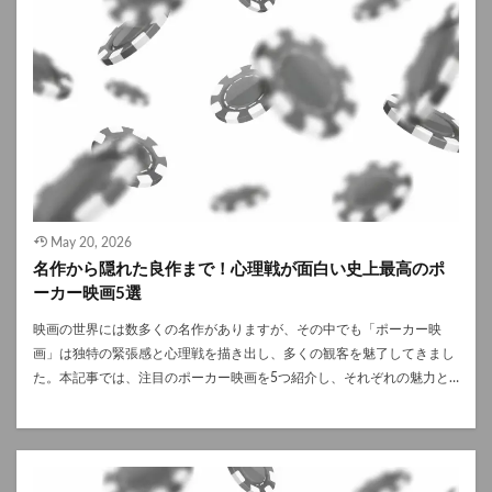
最も効果を実感できる方法として、「タイト・アグレッシブ」を徹底し
根を越えた参加機会が増えたことで、誰にでもチャンスがある大会とし
く、「揺れをコントロールする力」を育てることが大切です。 呼吸法で
ポーカーの合法・違法が決まります。 2025年時点でオンラインポーカ
たプレイを心がけましょう。つまり、普段は参加するハンドを厳選して
ての魅力が強まっています。 まとめ WSOPメインイベントは、名シー
緊張を抑える 簡単に取り入れられる呼吸法は、即効性があり最も取り組
ーが合法的にプレイできる州は以下の通りです。 州名 オンラインポー
弱いハンドではゲームに参加しない（タイト）ようにし、強いハンドで
ンとともに進化を続け、WSOPの賞金は年々歴史的な水準へと達してい
みやすい方法です。 これを数回繰り返すだけで心拍数が整い、判断がク
カーの合法化年 ネバダ州 2013年 ニュージャージー州 2013年 デラウェ
ゲームに参加をすると決めた時は、積極的にベットやレイズなどで主導
ます。一枚のカードが人生を変える可能性を秘めた舞台だからこそ、世
リアになります。 ルーティンを作る ポーカープレイ前のルーティン
ア州 2013年 ペンシルベニア州 2019年 ミシガン州 2021年 ウェストバ
権を握って（アグレッシブ）いきます。 選択したアクションを言語化す
界中の視線が集まるのです。今後もWSOPの賞金の記録更新と、新たな
は、心を「勝負モード」へと切り替えるスイッチになります。 小さな習
ージニア州 2023年 これらの州では、州政府の認可を受けたサイトでの
る 強いプレイヤーは、「あの時なぜそのアクションをしたのか」に対し
伝説の誕生から目が離せません。 さらに、WSOPの賞金の存在は一般層
慣でも毎回意識することで安定感が生まれます。 感情を客観視する内観
みプレイが可能です。特にネバダ州とニュージャージー州はポーカー文
て明確な理由を答えることができます。感情や雰囲気でのプレイを一切
のポーカー参加を後押しする要因にもなっています。高額賞金のニュー
トレーニング ポーカーのプレイ中に自分の状態を確認するクセをつけま
化が根強く、プレイヤー人口も多いことで知られています。 オンライン
排除し、「ここは〇〇だからレイズする」と言ったように全ての行動の
スが世界中で報じられることで、「観る競技」としての注目度が高ま
しょう。 これによりティルト状態に気づきやすくなります。 勝者に共
ポーカーをアメリカの合法州でプレイするメリット アメリカの合法州で
裏にロジックを持たせて言語化できるように癖をつけるようにしましょ
り、スポーツやeスポーツに近い位置づけで語られる場面も増えまし
通するポーカーのマインドセットとは 長期的に勝つプレイヤーは共通し
オンラインポーカーをプレイする最大のメリットは、安心・安全に遊べ
う。 まとめ ポーカーは運の要素も大きいゲームですが、長期的に見る
た。その結果、スポンサーの参入やメディア露出が拡大し、トーナメン
て、感情ではなく「選択の質」に意識を向けています。 結果ではなく選
ることです。 また、ニュージャージー州やミシガン州などでは複数州間
May 20, 2026
と実力がしっかりと現れるため、初心者がポーカーが強い人に勝ち越す
ト運営や配信環境の質も年々向上しています。 また、WSOPの賞金を目
択を重視する ポーカーでは正しい選択でも負けることはあります。しか
でプレイヤープールを共有しており、常に多くのプレイヤーと対戦でき
名作から隠れた良作まで！心理戦が面白い史上最高のポ
ことはほぼ不可能と言ってもいいでしょう。そんなポーカーが強い人に
標に掲げることで、プレイヤー自身が長期的なスキル向上を意識するよ
し、重要なのはその瞬間に最善を尽くせたかどうか。これを基準にすれ
ます。これは、違法サイトでは得られない大きな利点です。 アメリカの
ーカー映画5選
は共通する明確な特徴が存在しており、それらを理解することはポーカ
うになり、健全な競技文化の形成にもつながっています。今後は賞金額
ばバッドビートへの耐性も高まります。短期の運に振り回されず、正し
オンラインポーカー 最新動向と将来性 アメリカでは、州単位でのオン
ー上達に役に立ちます。また、「性格タイプ（MBTI）」によって向き
だけでなく、参加体験や競技性の面でも、WSOPがポーカー界を牽引し
い判断を積み重ねることがメンタルの安定にもつながります。 長期的な
ラインポーカー合法化が進みつつあります。特に2024年以降、イリノイ
映画の世界には数多くの名作がありますが、その中でも「ポーカー映
不向きが出やすいゲームでもあり、特に建築家や巨匠、起業家タイプが
続ける存在であり続けるでしょう。
視点で期待値を積む 短期的な勝ち負けに振り回されず、優れた選択を積
州やニューヨーク州などで法整備の動きが強まっており、近い将来さら
画」は独特の緊張感と心理戦を描き出し、多くの観客を魅了してきまし
向いている傾向にあるようです。 今回は、ポーカー上達の秘訣について
み重ねる。これが期待値を最大化し、勝率を上げる本質です。勝者は、
なる拡大が予想されます。 さらに、AI解析を活用した戦略アプリやライ
た。本記事では、注目のポーカー映画を5つ紹介し、それぞれの魅力と
もご紹介しましたので、みなさんもこれらを意識しながら練習を繰り返
今日の結果より「100回同じ場面が来たらどうするか」を基準に判断
ブ配信によるeスポーツ化も注目を集めています。 世界的ブランドの
見どころを徹底解説します。ポーカーを知っている人はもちろん、映画
し、ポーカーの腕を磨きましょう。
し、ブレない戦略を維持します。 失敗を学びに変える姿勢 勝者はミス
WSOP.comやPokerStarsも、オンライン大会を増やしており、在宅でも
ファンにとっても必見の作品ばかりです！ ①賭ケグルイ 『賭ケグル
を恐れません。 などを分析し、次に活かします。ミスを「成長の材料」
本格的なトーナメント体験が可能になっています。 アメリカでオンライ
イ』は、人気漫画を原作とした実写映画であり、ギャンブルを通じた心
と考えることで、感情的にならず冷静にプレイを続けられます。 さらに
ンポーカーをプレイする際の注意点 アメリカでは合法州以外でのオンラ
理戦が大きな見どころです。 物語の舞台は名門校「私立百花王学園」。