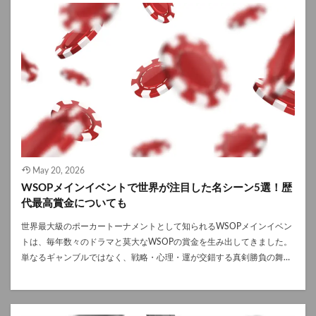
共通する特徴や、向いているMBTIはどれか、そして今すぐ実践できる
上達の秘訣まで徹底的に解説していきます。 ポーカーが強い人の4つの
特徴 ポーカーが強い人は、プレイ中に頭の中で膨大な情報の処理と確率
計算を行っています。彼らに共通する4つの決定的な特徴を見ていきま
しょう。 1.すべての選択を期待値（EV）で判断する 多くのプレイヤー
は「この1回の勝負に勝てるかどうか」というギャンブル的な思考でア
クションを選択しがちです。しかしポーカーが強い人は、期待値
（Expected Value = EV）を計算して次のアクションを考えています。 こ
の期待値（EV）とは、ある状況においてコールやレイズなどのアクショ
ンを行った際に、長期的に見て平均して得られる（失う）チップ量のこ
とを指しており、「同じ条件で100回繰り返して、トータルでプラスに
May 20, 2026
なるか」を基準に判断しているので、目先の1回の勝敗ではなく、常に
WSOPメインイベントで世界が注目した名シーン5選！歴
確率的に正しい判断を繰り返し行うことを徹底しています。 2.感情を完
代最高賞金についても
璧にコントロールできる ポーカーにおいて最も手強い相手というのは、
他のプレイヤーではなく「自分自身」です。 どれだけ完璧なプレイをし
世界最大級のポーカートーナメントとして知られるWSOPメインイベン
ていても、運の要素が強いゲームの特性上、確率が数％の薄いところを
トは、毎年数々のドラマと莫大なWSOPの賞金を生み出してきました。
相手に引かれて負けてしまう「バットビート」が日常茶飯事に起こるた
単なるギャンブルではなく、戦略・心理・運が交錯する真剣勝負の舞台
め、理不尽な負けにイライラしてプレイが雑になってしまうのは、ポー
として、世界中のプレイヤーとファンから注目を集めています。 本記事
カープレイヤーとしては致命的です。 ポーカーが強い人というのは、ど
では、歴史に残る名シーン5選を振り返りながら、WSOPの賞金の進化
んな状況においても自分の感情を完璧にコントロールをして、常に冷静
と歴代最高額について詳しく解説します。 WSOPメインイベントとは？