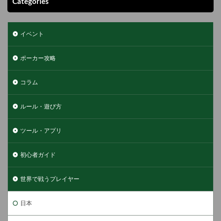
Categories
ます。また、敗北を経験するボンドの姿は従来の作品には少なく、リア
リアルに感じられる作品です。単なる成功物語ではなく、ポーカーと人
ルさを増しています。 まとめ ポーカー映画は、単なるギャンブルを描
生の厳しさを同時に味わえる名作といえるでしょう。 Pokerography:
くにとどまらず、人間の心理戦や人生の縮図を映し出すジャンルです。
The Story of Chris Moneymaker 『Pokerography: The Story of Chris
イベント
今回紹介した5作品はいずれも、ポーカーを通じてスリルや感動を与え
Moneymaker』は、ドキュメンタリー形式で描かれる実話のポーカー映
てくれる名作揃いです。映画を観ながら実際のポーカーの戦略や心理戦
画です。クリス・マネーメーカーは2003年、オンラインポーカーの予選
ポーカー攻略
を学ぶこともできるため、プレイヤーにとっては参考になります。これ
にわずか86ドルで参加し、世界最大の大会であるワールドシリーズ・オ
からポーカーを始めたい人にとっても、臨場感を味わいながら理解を深
ブ・ポーカー（WSOP）のメインイベントに出場。そして最終的に優勝
められる絶好の機会になるでしょう。映画とポーカーの融合が生み出す
コラム
し、250万ドル以上の賞金を獲得しました。この出来事は「マネーメー
世界をぜひ体験してみてください。
カー効果（Moneymaker Effect）」と呼ばれ、世界中の人々に「自分も
勝者になれるかもしれない」という夢を与え、ポーカー人気を一気に押
ルール・遊び方
し上げるきっかけとなりました。映画では、彼が無名から一躍スターダ
ムに駆け上がる過程がリアルに描かれています。 Pokerography: The
ツール・アプリ
Story of Chris Moneymakerの魅力ポイント この作品は、ポーカーの歴史
を変えた瞬間を体感できるだけでなく、「夢を信じて挑戦する」ことの
初心者ガイド
大切さを観客に伝えてくれます。 実話ポーカー映画が持つ魅力とは こ
こまで紹介した3つのポーカー映画はいずれも実話をもとにしていま
世界で戦うプレイヤー
す。そのため、単なる娯楽作品ではなく、実際のプレイヤーや出来事の
重みがストーリーに反映されています。 これらの物語は、フィクション
では表現しきれない緊張感や感動を与えてくれるでしょう。さらに、観
日本
客はただの観戦者としてではなく、自分自身の挑戦や選択に重ね合わせ