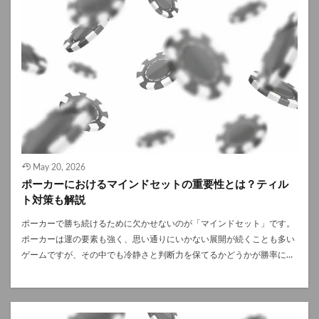
な判断ができなければなりません。 3.高い観察力で相手のクセ（プロフ
賞金が特別な理由 WSOP（ワールドシリーズオブポーカー）は1970年
ァイル）を見抜ける 強いプレイヤーは、自分がゲームに参加していない
にラスベガスで始まった、最も歴史あるライブポーカートーナメントで
時（フォールドした後）も決してスマホを見て時間を潰したりせず、常
す。その中でもメインイベントは、ノーリミット・テキサスホールデム
に銅鐸している他のプレイヤーを観察しています。 このような情報を集
形式で行われ、優勝者にはブレスレットと莫大なWSOPの賞金が授与さ
め、いざその相手と対峙したときに「いかに相手の弱点を突く戦略を選
れます。 参加費は一律1万ドルですが、参加人数の増加によりWSOPの
択できるか」を瞬時に組み立てるための材料にします。 4.忍耐強さと規
賞金総額は年々拡大しています。近年では、優勝するだけで人生が一変
律を持っている ポーカーというゲームの性質上、勝負の8割は「フォー
するほどのWSOPの賞金を獲得できるため、プロ・アマ問わず多くのプ
ルド（降りる）」ことだと言われています。ポーカーが強い人というの
レイヤーが挑戦しています。 名シーン① マネーメーカー効果が生んだ
は、勝てそうにないハンドで無理に粘らずにじっと工期が来るのを待つ
奇跡の優勝2003年大会 2003年のWSOPメインイベントは、ポーカー史
ことができる忍耐力を持っています。 テーブルに座っているほとんどの
における転換点です。オンライン予選から勝ち上がったクリス・マネー
時間は勝負に参加できない状況ということも珍しくなく、そんな退屈な
メーカーが、強豪プロを次々と倒し優勝しました。 この出来事により
May 20, 2026
時間を耐え抜く規律も非常に重要な要素の一つです。 ポーカープレイヤ
「自分も勝てるかもしれない」という夢が広がり、翌年以降の参加者と
ポーカーにおけるマインドセットの重要性とは？ティル
ーに向いているMBTI（性格診断）は？ 心理戦や数学的アプローチ、そ
WSOPの賞金は爆発的に増加しました。現在まで語り継がれる象徴的な
ト対策も解説
して高いレベルの自己管理が求められるポーカーは、実は「性格タイプ
名シーンです。 名シーン② 史上最多参加者を記録した2006年大会
（MBTI）」によって向き不向きが出やすいゲームでもあります。 ここ
2006年のWSOPメインイベントは、当時の史上最多となる8773人が参
ポーカーで勝ち続けるために欠かせないのが「マインドセット」です。
では、どんなタイプの性格が、ポーカーに向いているのかご紹介します
加し、WSOPの賞金の規模も過去最大となりました。 ジェイミー・ゴー
ポーカーは運の要素も強く、思い通りにいかない展開が続くことも多い
ので参考にどうぞ。 確率と戦略「INTJ（建築家）」 物事を長期的な視
ルドが優勝し、単独優勝賞金としては長年破られない記録となりまし
ゲームですが、その中でも冷静さと判断力を保てるかどうかが勝率に直
点でとらえることが得意なINTJタイプ。ポーカーを「数学的な最適化パ
た。この大会は、WSOPの賞金が「夢の金額」から「現実的な目標」へ
結します。 本記事では、なぜポーカーでマインドセットが重要なのか、
ズル」として処理することができ、感情に流されることが少ないでしょ
変わった瞬間とも言えます。 名シーン③ 最年長王者が誕生した2019年
プレイヤーが陥りやすい心理的な罠、そしてティルト対策を中心とした
う。ポーカーに必要な要素をほぼ全て兼ね備えたタイプとも言われてい
大会 2019年大会では、8596人が参加し、WSOPの賞金総額は約8050万
ポーカーのメンタル強化法について詳しく解説します。 ポーカーにおけ
ます。 論理的分析「INTP（論理学者）」 論理的分析が得意なINTPタイ
ドルに到達しました。ファイナルテーブルには実力派が揃い、歴代でも
るマインドセットが重要な理由 ポーカーは技術・経験・戦略が結果に影