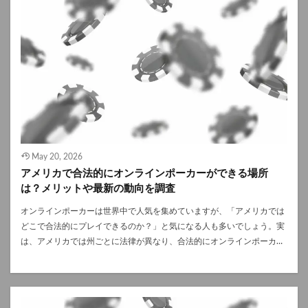
プは、ポーカーの戦略で非常に重要な「GTO（ゲーム理論最適戦略）」
屈指の激戦と評価されています。 ホセイン・エンサンは55歳で優勝
響するゲームですが、それ以上にメンタルがプレイの質を左右します。
を高いレベルで理解することができるでしょう。ただし、感情のコント
し、WSOPメインイベント史上最年長王者の一人となりました。 年齢に
どれだけ知識を持っていても、焦りや怒りに支配されれば正しい判断は
ロールが課題になることも多いのが特徴です。 冷静沈着でリアリスト
関係なく勝てることを示した象徴的な大会です。 名シーン④ コロナ禍
できません。例えば、連敗によって冷静さを失った状態では、普段なら
「ISTP（巨匠）」 冷静でプレッシャーにも強いISTPタイプは、スリルや
を乗り越えた2022年大会 2022年のWSOPメインイベントは、パンデミ
フォールドできる場面でも無理に参加してしまいがちです。 メンタルが
プレッシャーに異常に強く、危機的状況に陥ってもパニックになりませ
ック後の完全復活を象徴する大会でした。参加者は8663人、賞金総額は
ポーカーの判断精度に与える影響 メンタルが乱れると以下のような影響
ん。事実を冷静に観察し、瞬時に最適な判断を下せるリアルタイムの適
8000万ドル超と、WSOPの賞金は再び高水準へ戻ります。 ノルウェー
が出ます。 特にトーナメントでは、プレッシャーや緊張の影響が大き
応力が非常に高い特徴があります。プロのポーカープレイヤーに多いタ
出身のエスペン・ヨルスタッドが優勝し、1000万ドルを獲得。この年に
く、メンタルが安定していないと本来の力を発揮できません。 よくある
イプです。 圧倒的な行動力「ESTP（起業家）」 行動力が高くリスクを
２個目のブレスレットを手にする快挙も達成しました。 名シーン⑤史上
ポーカーでのメンタルの崩れ方とその特徴 ポーカープレイヤーがよく陥
取ることを恐れないESTPタイプも、非常にポーカーに向いていると言え
最大のWSOPの賞金が誕生した2023年 2023年大会では、ついに参加者
りやすい典型的な心理パターンを理解することは、ティルトを防ぐうえ
るでしょう。常にアグレッシブに攻め立て、相手にプレッシャーを与え
が１万人を突破。賞金総額は9300万ドルを超え、WSOPの賞金の歴史を
で非常に有効です。 バッドビート後のティルト ティルトとは、感情が
May 20, 2026
続け、場を支配する事に長けています。特にライブポーカーのテーブル
塗り替えました。 ダニエル・ワインマンが優勝し、史上最大規模の
乱れた状態で冷静な判断ができなくなることを指します。AAで負ける、
アメリカで合法的にオンラインポーカーができる場所
で真価を発揮するタイプです。 ポーカーが強くなるための秘訣とは ポ
WSOPメインイベント王者として名を刻みました。ファイナルテーブル
フロップで引かれるなどのバッドビートは誰でも経験しますが、ここで
は？メリットや最新の動向を調査
ーカーが強い人の特徴はわかりましたが、具体的にはどうすれば強くな
の多くがミリオネアとなり、WSOPの賞金のスケールを世界に示しまし
感情的になるとプレイが乱れ、さらに損失を広げてしまいます。 連敗に
れるのでしょうか。ここではすぐに実践できる秘訣をいくつか解説しま
た。 歴代WSOPメインイベント最高賞金ランキング WSOPの賞金の推
よる過剰な恐れ ポーカーで負けが続くと「また負けるのでは」という恐
オンラインポーカーは世界中で人気を集めていますが、「アメリカでは
す。 期待値（EV）を考える癖をつける 「勝ったから良いプレイだっ
移を見ることで、ポーカー界の成長がよく分かります。 近年はオンライ
怖が判断を曇らせます。 こうした防御的なプレイは長期的に見ると大き
どこで合法的にプレイできるのか？」と気になる人も多いでしょう。実
た」という結果論でプレイを評価するのはやめましょう。大事なのは、
ン予選の普及により参加者が安定して多く、WSOPの賞金も高水準を維
なマイナスになります。 勝っている時の油断 勝っている時は心理的に
は、アメリカでは州ごとに法律が異なり、合法的にオンラインポーカー
その状況で同じ選択を100回繰り返した時に利益が出るか、それとも損
持しています。 WSOP賞金がポーカー界に与えた影響 WSOPの賞金の
緩みが生まれやすく、ハンド選択が雑になったり、不要なブラフを仕掛
を楽しめるエリアは限られています。 この記事では、アメリカ ポーカ
失が出るかです。ポーカーで長期的に勝ち続けたいのであれば目先の1
高額化は、競技としてのポーカーの地位向上にも大きく貢献しました。
けがちです。油断はポーカーで最も大きなミスにつながる要因のひとつ
ーの合法州や人気のオンラインサイト、さらにカジノでのポーカー事情
回勝負ではなく、長期的に見て「得か損か」の期待値で判断を下す練習
プロプレイヤーが職業として成立し、戦略研究やメンタル管理の重要性
です。 ティルト対策に効果的なポーカーのメンタルトレーニング法 ポ
について詳しく解説します。 アメリカでオンラインポーカーが合法な州
をしましょう。 「タイト・アグレッシブ」を徹底する 今すぐ実践でき
も広く認知されるようになっています。 また、オンラインとライブの垣
ーカープレイ時のメンタルの安定は「感情を無理やり抑える」のではな
とは？ アメリカでは、連邦法ではなく州ごとの規制によってオンライン