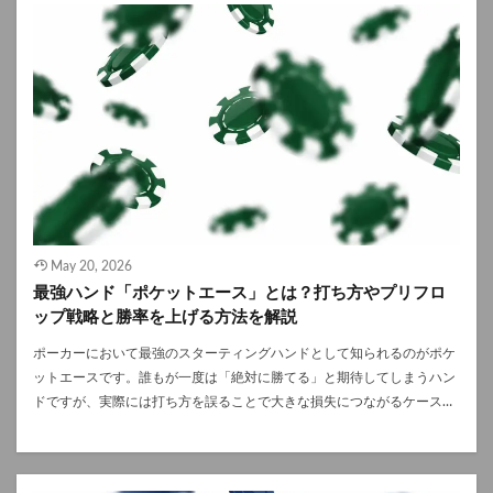
ープレイヤー達やサイトの運営元が仮想通貨を選んでいるのかは気にな
るところです。 そこで今回は、オンラインポーカーにおける仮想通貨の
人気の秘密と、理容に伴うデメリットについて詳しく解説していきま
す。 オンラインポーカーで仮想通貨が人気の理由とは オンラインポー
カーにおける仮想通貨の需要が高まってきている主な要因は、ブロック
チェーン技術の特性を生かした利便性と、プライバシー保護が挙げられ
ます。 多くのプレイヤーやプラットフォームで利用されている理由につ
いて詳しく見ていきましょう。 1.入出金のスピードが非常に早い 従来の
入出金方法として、クレジットカードや銀行振り込み、電子決済サービ
スなどが利用されていましたが、これらの場合、運営元の審査や金融機
関の営業日などの影響を受け、着金まで時間がかかることが一般的で
May 20, 2026
す。 一方で仮想通貨の場合、24時間365日いつでもネットワーク上で直
最強ハンド「ポケットエース」とは？打ち方やプリフロ
接送金が行われるため、ものの数分から数十分、遅くとも24時間以内に
ップ戦略と勝率を上げる方法を解説
は送金が完了します。 2.手数料が安く抑えられる オンラインポーカーに
は、世界中のプレイヤーが集まってきます。そのため国境を越えて送金
ポーカーにおいて最強のスターティングハンドとして知られるのがポケ
を行う際に、通過の壁や為替手数料の問題が生じてしまいますが、仮想
ットエースです。誰もが一度は「絶対に勝てる」と期待してしまうハン
通貨はインターネット上で完結するデジタルデータであるため、地理的
ドですが、実際には打ち方を誤ることで大きな損失につながるケースも
な制限を大きく受けずにやり取りをすることが可能です。 そのため、銀
少なくありません。 本記事では、ポケットエースの基本的な強さから、
行送金や国際的な決済サービスを利用するよりも決済コストを低く抑え
プリフロップやポストフロップでの戦略、勝率を最大化するための考え
ることができます。 3.高い匿名性とプライバシーの確保 多くの仮想通貨
方までを体系的に解説します。正しく扱うことで、ポーカーの収支を安