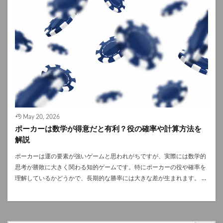
専用ポーカーサイトでは、従来のサイトで義務付けられているような厳
定させる大きな武器になるでしょう。 ポケットエースとは何か ポケッ
格な本人確認を簡略化しており、メールアドレスと仮想通貨をレットの
トエースとは、配られた2枚のホールカードがどちらもAである状態を指
連携のみでプレイできる場合があります。 これにより、銀行口座の情報
します。テキサスホールデムに存在する169通りのスターティングハン
などの個人情報を直接サイトに開示する必要がなく、プライバシーを重
ドの中で、理論上もっとも勝率が高いハンドです。プリフロップ時点で
要視するプレイヤーから支持されているのです。 また、個人の銀行口座
は、ほぼすべてのハンドに対して優位に立てるため、多くのプレイヤー
やクレジットカードの明細にポーカー関連の履歴を残したくないと考え
が大きな期待を寄せます。 ただし、強力である一方で過信は禁物です。
る人も少なくなく、仮想通貨のレットを利用することで直接的な明細に
複数人が参加するポットでは、ストレートやフラッシュに逆転される可
残さずに資金のやり取りをすることが可能となります。 4.ブロックチェ
能性もあり、状況判断が非常に重要になります。 プリフロップにおける
ーン技術による透明性（Provably Fair） 仮想通貨に利用されているブロ
ポケットエースの基本戦略 プリフロップでは、常に主導権を握ることが
ックチェーン技術は、なにも資金のやり取りだけに使われているわけで
ポケットエースの基本戦略となります。リンプインは避け、必ずレイズ
はありません。 ブロックチェーン技術を用いることにより、カードのシ
から入るのがセオリーです。 目的は以下の2点です。 人数が増えるほ
May 20, 2026
ャッフルや乱数生成の履歴を暗号学的アルゴリズム（Provably Fair：照
ど、ポケットエースの相対的な価値は下がります。そのため、積極的に
ポーカーは数学が得意だと有利？役の確率や計算方法を
明可能な公正さ）によってプレイヤー自身が確認することができ、運営
レイズして参加者を減らすことが重要です。ポケットエースを安定して
解説
側によるゲームの不正操作（イカサマ）が行われていないことを検証す
利益に変えるための考え方を押さえておきましょう。 ポケットエースの
ることが可能です。 この”透明性”は、オンラインポーカーにおける運営
ポストフロップでの立ち回り フロップ以降も、基本はベットやレイズを
ポーカーは運の要素が強いゲームと思われがちですが、実際には数学的
への不信感を大きく軽減することに繋がります。 オンラインポーカーで
継続してポットを育てます。ただし、ボードの状況には細心の注意が必
思考が勝敗に大きく関わる知的ゲームです。特にポーカーの役や確率を
仮想通貨を使うデメリットやリスク これまで解説したように、オンライ
要です。 危険なボードにおけるポケットエースの判断基準 以下のよう
理解しているかどうかで、長期的な勝率には大きな差が生まれます。 本
ンポーカーにおける仮想通貨を利用するメリットは多くありますが、逆
なボードでは慎重な判断が求められます。 このような場面では、ポケッ
記事では、ポーカーと数学の関係性に注目し、ポーカー役の確率や基本
にデメリットやリスクも存在することは覚えておく必要があります。 1.
トエースであっても無理に突っ込まず、コールやフォールドを選択する
的な計算方法、さらに数学が苦手でも勝てるのかという点まで詳しく解
仮想通貨の価格変動 ビットコインを始めとした仮想通貨は、価格の変動
柔軟さが求められます。 ポケットエースの勝率と期待値 プリフロップ
説します。初心者から中級者まで、ポーカーをより深く楽しみたい方に
幅（ボラティリティ）が非常に激しい特徴があります。 ポーカーのゲー
時点でのポケットエースの勝率は非常に高く、代表的な例は以下の通り
役立つ内容です。 ポーカーと数学の深い関係 ポーカーは52枚のトラン