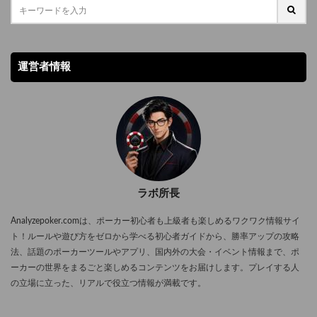
ム自体で勝利して資産を増やしたとしても、その仮想通貨の法定通貨建
です。 相手ハンド 勝率 ランダムハンド1人 約85% キングのペア 約82%
プを使って行われるゲームで、すべてのカードが同じ確率で配られま
ての価値が急落した場合、日本円や米ドルなどに換算した実質的な資産
2人以上参加 約65%以下 人数が増えるごとに勝率が下がる点は必ず意識
す。この前提があるからこそ、ポーカーでは役の確率を数学的に算出す
価値が大幅に減少してしまうリスクがあります。 2.プラットフォームの
しておきましょう。ポケットエースは万能ではなく、「高い期待値を持
ることが可能です。 ハート、ダイヤ、スペード、クラブの4つのスート
規制・ライセンスの脆弱性 伝統的なオンラインポーカーサイトでは、マ
つハンド」であるという理解が重要です。 マルチウェイポットにおける
（マーク）がそれぞれ13枚ずつ存在し、そこから5枚を引いて役が成立
運営者情報
ルタやマン島などの世界的に厳格なライセンスを取得して運営されてい
ポケットエースの注意点 複数人が参加するマルチウェイポットでは、ポ
します。組み合わせは全部で2598960通りあり、その中でどの役がどれ
ます。しかし、完全な匿名性を売りにしている仮想通貨専用のポーカー
ケットエースの扱いは一気に難しくなります。参加人数が増えるほど逆
ほど出現しやすいかが、ポーカーの確率の基本となります。 トッププレ
サイトの中には、規制の緩い地域のライセンスのみを取得、あるいは無
転される可能性も高まり、ポーカーでは慎重さが求められます。 相手の
イヤーほど、このポーカー 役の確率を感覚ではなく数値として把握して
ライセンスで運営しているものも一部存在するようです。 万が一、サイ
ベットが急激に強くなった場合、過信せずに降りる勇気も必要です。特
おり、冷静な判断材料として活用しています。 ポーカーの役と確率一覧
トが突然閉鎖したり不正が発覚した際に、プレイヤーの資金が保護され
に完成度の高いボードでは、無理に勝負せず損失を最小限に抑える判断
ポーカーの役は強さだけでなく、成立する確率にも大きな差がありま
ないリスクがあるという点は覚えておきましょう。 3.資産保護のリスク
が、長期的な勝率を高めます。 相手タイプ別のポケットエースの戦略調
す。 以下は代表的な役と、そのおおよその確率です。 ポーカーの役 出
仮想通貨のウォレット管理は完全な自己責任です。 もしも保有している
整 相手のプレイスタイルによって、ポケットエースの打ち方も変える必
現確率 ロイヤルフラッシュ 0.002％ ストレートフラッシュ 0.011％ フ
ウォレットを管理するための秘密鍵を紛失してしまった場合、預け入れ
要があります。ポーカーでは相手観察が非常に重要です。 相手の性格や
ォーカード 0.236％ フルハウス 1.151％ フラッシュ 1.101％ ストレート
ラボ所長
た資産を取り出すことは二度とできなくなってしまうため注意しましょ
プレイスタイルに応じた判断が、ポケットエースの収益性を最大限に引
1.233％ スリーカード 7.455％ ツーペア 12.928％ ワンペア 21％以上 こ
う。また、送金時の”送金先アドレス”を1文字でも間違えてしまった場合
き出します。 ポケットエースのスロープレイは有効なのか 映画の影響
の表からも分かるように、強力な役ほど出現確率は極端に低くなりま
Analyzepoker.comは、ポーカー初心者も上級者も楽しめるワクワク情報サイ
も、ブロックチェーンの仕様上、その資金を取り戻すことは不可能とな
でスロープレイが魅力的に見えることもありますが、実際のポーカーで
す。ロイヤルフラッシュは約260万回に4回しか成立しないため、実戦で
ト！ルールや遊び方をゼロから学べる初心者ガイドから、勝率アップの攻略
ってしまいます。 【重要】日本国内における法的な注意点 日本国内か
は例外的な戦術です。スロープレイとは、あえて強いハンドを持ってい
狙い続けるのは非現実的と言えるでしょう。 なぜポーカーで確率計算が
法、話題のポーカーツールやアプリ、国内外の大会・イベント情報まで、ポ
ら海外のオンラインポーカーサイト（仮想通貨・法定通貨問わず）にア
ることを隠し、チェックやコールを多用して相手を油断させ、大きなベ
重要なのか ポーカーでは「今の手が強いかどうか」だけでなく、「将来
ーカーの世界をまるごと楽しめるコンテンツをお届けします。プレイする人
クセスをして、リアルマネーを賭けたプレイをする行為について、警察
ットを引き出すプレイを指します。 しかし、ポケットエースの場合は基
どれくらい強くなる可能性があるか」を考える必要があります。たとえ
の立場に立った、リアルで役立つ情報が満載です。
庁および消費者庁は「国内から接続してとばくを行う行為は、海外で合
本的に早い段階からベットし、相手に正しいオッズを与えないことが重
ばフロップ時点で4枚同じスートが揃っている場合、ターンかリバーで
法的に運営されているサイトであっても犯罪に該当する」との公式見解
要です。スロープレイは、相手が極端に攻撃的でブラフが多い場合な
フラッシュが完成する確率は約35％です。このような確率を把握してい