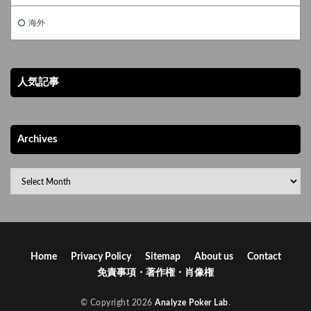
っては、役の確率を無視した判断が最善手になることも珍しくありませ
ん。 数学を活かすためのポーカーの実践的ポイント 数学をポーカーに
海外
活かすには、難しい公式を覚える必要はありません。まずは以下を意識
するだけで十分です。 この積み重ねが、長期的な収支の安定につながり
ます。特に初心者は「負けを最小限に抑える意識」を持つことが重要で
す。 まとめ ポーカーは数学が得意であれば有利になる場面が多いもの
人気記事
の、それだけで勝てる単純なゲームではありません。ポーカー役の確率
を理解し、期待値を意識した合理的な判断ができることは、安定した勝
率を目指すうえで大きな武器になります。一方で、相手の癖や心理を読
Archives
む力、テーブル状況に応じた柔軟な対応も同じくらい重要です。 数学的
思考と直感、そして経験をバランスよく組み合わせることで、ポーカー
はより奥深く戦略性の高いゲームになります。確率を味方につけなが
ら、自分なりのプレイスタイルを磨いていきましょう。
Home
Privacy Policy
Sitemap
About us
Contact
免責事項・著作権・肖像権
© Copyright 2026
Analyze Poker Lab
.